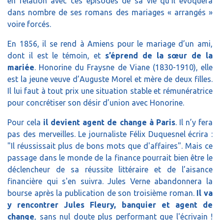
en relation avec ces épisodes de sa vie qu’il évoquera
dans nombre de ses romans des mariages « arrangés »
voire forcés.
En 1856, il se rend à Amiens pour le mariage d’un ami,
dont il est le témoin, et
s’éprend de la sœur de la
mariée
. Honorine du Fraysne de Viane (1830-1910), elle
est la jeune veuve d’Auguste Morel et mère de deux filles.
Il lui faut à tout prix une situation stable et rémunératrice
pour concrétiser son désir d’union avec Honorine.
Pour cela
il devient agent de change à Paris
. Il n’y fera
pas des merveilles. Le journaliste Félix Duquesnel écrira :
"Il réussissait plus de bons mots que d'affaires". Mais ce
passage dans le monde de la finance pourrait bien être le
déclencheur de sa réussite littéraire et de l’aisance
financière qui s'en suivra. Jules Verne abandonnera la
bourse après la publication de son troisième roman.
Il va
y rencontrer Jules Fleury,
banquier et agent de
change
, sans nul doute plus performant que l'écrivain !