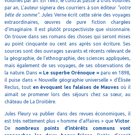
volumes par an. En 1865, le contrat passe à trois volumes
par an, L'auteur signera des courriers à son éditeur
"votre
bête de somme"
. Jules Verne écrit cette série des voyages
extraordinaires, œuvres de pure fiction chargées
d’imaginaire. Il est plutôt prospectiviste que visionnaire.
On trouve dans ses romans des choses qui seront mises
au point cinquante ou cent ans après son écriture. Ses
sources sont des ouvrages savants et récents relevant de
la géographie, de l’ethnographie, des sciences appliquées,
mais également de ses voyages, de ses observations de
la nature. Dans
« Le superbe Orénoque »
paru en 1898,
il puise dans « Nouvelle géographie universelle » d’Élisée
Reclus, tout
en évoquant les falaises de Mauves
où il
aimait se promener lors des séjours chez sa sœur, au
château de La Droitière.
Jules Fleury va publier dans des revues économiques, il
est très nettement plus « homme d’affaires » que
Victor
.
De
nombreux points d’intérêts communs vont