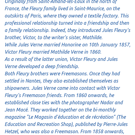
Originally from Saint-Amand-les-Eaux in the north of
France, the Fleury family lived in Saint-Maurice, on the
outskirts of Paris, where they owned a textile factory. This
professional relationship turned into a friendship and then
a family relationship. Indeed, they introduced Jules Fleury's
brother, Victor, to the writer's sister, Mathilde.
While Jules Verne married Honorine on 10th January 1857,
Victor Fleury married Mathilde Verne in 1860.
As a result of the latter union, Victor Fleury and Jules
Verne developed a deep friendship.
Both Fleury brothers were Freemasons. Once they had
settled in Nantes, they also established themselves as
shipowners. Jules Verne came into contact with Victor
Fleury's Freemason friends. From 1860 onwards, he
established close ties with the photographer Nadar and
Jean Macé. They worked together on the bi-monthly
magazine "Le Magasin d'éducation et de récréation" (The
Education and Recreation Shop), published by Pierre-Jules
Hetzel, who was also a Freemason. From 1858 onwards,