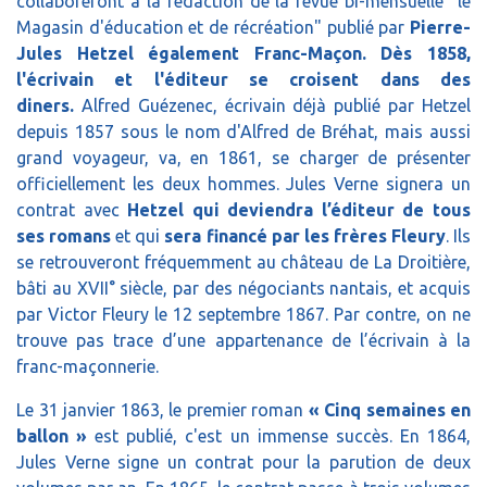
collaboreront à la rédaction de la revue bi-mensuelle "le
Magasin d'éducation et de récréation" publié par
Pierre-
Jules Hetzel également Franc-Maçon. Dès 1858,
l'écrivain et l'éditeur se croisent dans des
diners.
Alfred Guézenec, écrivain déjà publié par Hetzel
depuis 1857 sous le nom d'Alfred de Bréhat, mais aussi
grand voyageur, va, en 1861, se charger de présenter
officiellement les deux hommes. Jules Verne signera un
contrat avec
Hetzel qui deviendra l’éditeur de tous
ses romans
et qui
sera financé par les frères Fleury
. Ils
se retrouveront fréquemment au château de La Droitière,
bâti au XVII° siècle, par des négociants nantais, et acquis
par Victor Fleury le 12 septembre 1867. Par contre, on ne
trouve pas trace d’une appartenance de l’écrivain à la
franc-maçonnerie.
Le 31 janvier 1863, le premier roman
« Cinq semaines en
ballon »
est publié, c'est un immense succès. En 1864,
Jules Verne signe un contrat pour la parution de deux