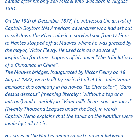
named after his only son Michel who was born in August
1861.
On the 13th of December 1877, he witnessed the arrival of
Captain Boyton: this American adventurer who had set out
to sail down the River Loire in a survival suit from Orléans
to Nantes stopped off at Mauves where he was greeted by
the mayor, Victor Fleury. He used this as a source of
inspiration for three chapters of his novel "The Tribulations
of a Chinaman in China".
The Mauves bridges, inaugurated by Victor Fleury on 18
August 1882, were built by Société Cail et Cie. Jules Verne
mentions this company in his novels "Le Chancellor", "Sans
dessus dessous" (meaning literally : ‘without a top or a
bottom’) and especially in "Vingt mille lieues sous les mers"
(Twenty Thousand Leagues under the Sea), in which
Captain Nemo explains that the tanks on the Nautilus were
made by Cail et Cie.
His stays in the Nantes region came to an end between