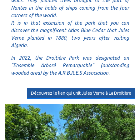
walls. They planted trees brought to the port of
Nantes in the holds of ships coming from the four
corners of the world.
It is in that extension of the park that you can
discover the magnificent Atlas Blue Cedar that Jules
Verne planted in 1880, two years after visiting
Algeria.
In 2022, the Droitière Park was designated an
"Ensemble Arboré Remarquable" (outstanding
wooded area) by the A.R.B.R.E.S Association.
Découvrez le lien qui unit Jules Verne à La Droitière