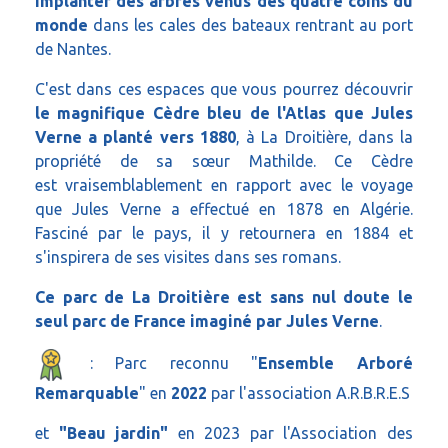
implanter des arbres venus des quatre coins du
monde
dans les cales des bateaux rentrant au port
de Nantes.
C'est dans ces espaces que vous pourrez découvrir
le magnifique Cèdre bleu de l'Atlas que Jules
Verne a planté vers 1880
, à La Droitière, dans la
propriété de sa sœur Mathilde. Ce Cèdre
est vraisemblablement en rapport avec le voyage
que Jules Verne a effectué en 1878 en Algérie.
Fasciné par le pays, il y retournera en 1884 et
s'inspirera de ses visites dans ses romans.
Ce parc de La Droitière est sans nul doute le
seul parc de France imaginé par Jules Verne
.
: Parc reconnu "
Ensemble Arboré
Remarquable
" en
2022
par l'association A.R.B.R.E.S
et
"Beau jardin"
en 2023 par l'Association des