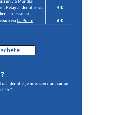
raison
via
Mondial
int Relay à identifier via
4 €
 lien ci-dessous)
aison
via
La Poste
6 €
'achète
 ?
fois identifié, je note son nom sur un
chète".