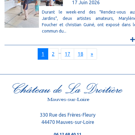
17 Juin 2026
Durant le week-end des "Rendez-vous au
Jardins", deux artistes amateurs, Marylèn
Foucher et christian Guiné, ont exposé dans l
commun du...
...
Next
1
2
17
18
»
330 Rue des Frères-Fleury
44470 Mauves-sur-Loire
06 12 68 40 11