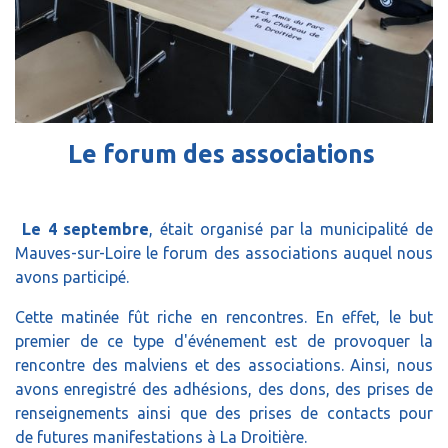
Le forum des associations
Le 4 septembre
, était organisé par la municipalité de
Mauves-sur-Loire le forum des associations auquel nous
avons participé.
Cette matinée fût riche en rencontres. En effet, le but
premier de ce type d'événement est de provoquer la
rencontre des malviens et des associations. Ainsi, nous
avons enregistré des adhésions, des dons, des prises de
renseignements ainsi que des prises de contacts pour
de futures manifestations à La Droitière.